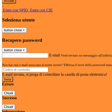
-
Entra con SPID
Entra con CIE
Seleziona utente
button close
×
Recupero password
button close
×
E-mail
Verrà inviato un messaggio all'indirizz
Non hai una e-mail associata al nome utente? Effettua il reset della password tram
E-mail inviata, si prega di controllare la casella di posta elettronica!
Errore
Chiudi
Successo
Chiudi
Informazione