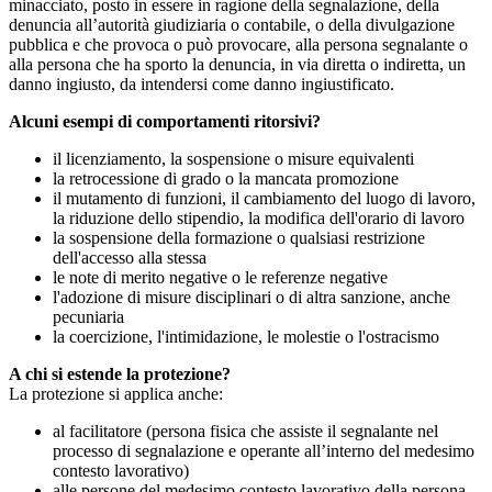
minacciato, posto in essere in ragione della segnalazione, della
denuncia all’autorità giudiziaria o contabile, o della divulgazione
pubblica e che provoca o può provocare, alla persona segnalante o
alla persona che ha sporto la denuncia, in via diretta o indiretta, un
danno ingiusto, da intendersi come danno ingiustificato.
Alcuni esempi di comportamenti ritorsivi?
il licenziamento, la sospensione o misure equivalenti
la retrocessione di grado o la mancata promozione
il mutamento di funzioni, il cambiamento del luogo di lavoro,
la riduzione dello stipendio, la modifica dell'orario di lavoro
la sospensione della formazione o qualsiasi restrizione
dell'accesso alla stessa
le note di merito negative o le referenze negative
l'adozione di misure disciplinari o di altra sanzione, anche
pecuniaria
la coercizione, l'intimidazione, le molestie o l'ostracismo
A chi si estende la protezione?
La protezione si applica anche:
al facilitatore (persona fisica che assiste il segnalante nel
processo di segnalazione e operante all’interno del medesimo
contesto lavorativo)
alle persone del medesimo contesto lavorativo della persona