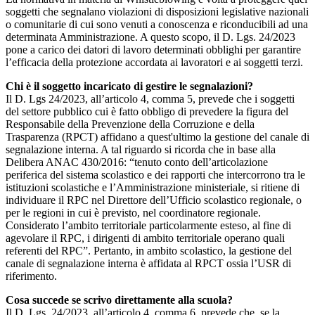
soggetti che segnalano violazioni di disposizioni legislative nazionali
o comunitarie di cui sono venuti a conoscenza e riconducibili ad una
determinata Amministrazione. A questo scopo, il D. Lgs. 24/2023
pone a carico dei datori di lavoro determinati obblighi per garantire
l’efficacia della protezione accordata ai lavoratori e ai soggetti terzi.
Chi è il soggetto incaricato di gestire le segnalazioni?
Il D. Lgs 24/2023, all’articolo 4, comma 5, prevede che i soggetti
del settore pubblico cui è fatto obbligo di prevedere la figura del
Responsabile della Prevenzione della Corruzione e della
Trasparenza (RPCT) affidano a quest'ultimo la gestione del canale di
segnalazione interna. A tal riguardo si ricorda che in base alla
Delibera ANAC 430/2016: “tenuto conto dell’articolazione
periferica del sistema scolastico e dei rapporti che intercorrono tra le
istituzioni scolastiche e l’Amministrazione ministeriale, si ritiene di
individuare il RPC nel Direttore dell’Ufficio scolastico regionale, o
per le regioni in cui è previsto, nel coordinatore regionale.
Considerato l’ambito territoriale particolarmente esteso, al fine di
agevolare il RPC, i dirigenti di ambito territoriale operano quali
referenti del RPC”. Pertanto, in ambito scolastico, la gestione del
canale di segnalazione interna è affidata al RPCT ossia l’USR di
riferimento.
Cosa succede se scrivo direttamente alla scuola?
Il D. Lgs. 24/2023, all’articolo 4, comma 6, prevede che, se la