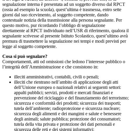
segnalazione interna è presentata ad un soggetto diverso dal RPCT
(ossia ad esempio la scuola), quest’ultima è trasmessa, entro sette
giorni dal suo ricevimento, al soggetto competente, dando
contestuale notizia della trasmissione alla persona segnalante. Per
questo motivo, pur ricordando l’obbligo di segnalazione
direttamente al RPCT individuato nell’USR di riferimento, qualora il
segnalante scrivesse al presente Istituto Scolastico, quest’ultimo avrà
premura di trasmettere la segnalazione nei tempi e modi previsti per
legge al soggetto competente.
Cosa si può segnalare?
Comportamenti, atti od omissioni che ledono l’interesse pubblico o
l’integrità dell’Amministrazione e che consistono in:
illeciti amministrativi, contabili, civili o penali;
illeciti che rientrano nell’ambito di applicazione degli atti
dell’Unione europea o nazionali relativi ai seguenti settori:
appalti pubblici; servizi, prodotti e mercati finanziari e
prevenzione del riciclaggio e del finanziamento del terrorismo;
sicurezza e conformità dei prodotti; sicurezza dei trasporti;
tutela dell’ambiente; radioprotezione e sicurezza nucleare;
sicurezza degli alimenti e dei mangimi e salute e benessere
degli animali; salute pubblica; protezione dei consumatori;
tutela della vita privata e protezione dei dati personali e
sicurezza delle reti e dei sistemi informativi;