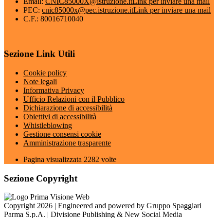
Email:
CNIC85000X@istruzione.it
Link per inviare una mail
PEC:
cnic85000x@pec.istruzione.it
Link per inviare una mail
C.F.: 80016710040
Sezione Link Utili
Cookie policy
Note legali
Informativa Privacy
Ufficio Relazioni con il Pubblico
Dichiarazione di accessibilità
Obiettivi di accessibilità
Whistleblowing
Gestione consensi cookie
Amministrazione trasparente
Pagina visualizzata
2282
volte
Sezione Copyright
Copyright 2026 | Engineered and powered by Gruppo Spaggiari
Parma S.p.A. | Divisione Publishing & New Social Media