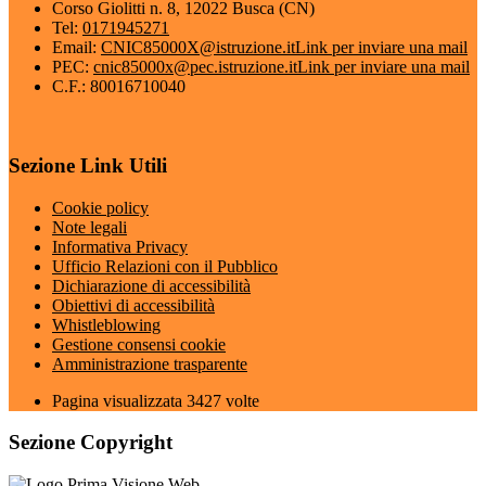
Corso Giolitti n. 8, 12022 Busca (CN)
Tel:
0171945271
Email:
CNIC85000X@istruzione.it
Link per inviare una mail
PEC:
cnic85000x@pec.istruzione.it
Link per inviare una mail
C.F.: 80016710040
Sezione Link Utili
Cookie policy
Note legali
Informativa Privacy
Ufficio Relazioni con il Pubblico
Dichiarazione di accessibilità
Obiettivi di accessibilità
Whistleblowing
Gestione consensi cookie
Amministrazione trasparente
Pagina visualizzata
3427
volte
Sezione Copyright