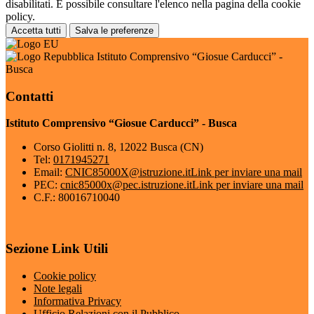
disabilitati. È possibile consultare l'elenco nella pagina della cookie
policy.
Accetta tutti
Salva le preferenze
Istituto Comprensivo “Giosue Carducci” -
Busca
Contatti
Istituto Comprensivo “Giosue Carducci” - Busca
Corso Giolitti n. 8, 12022 Busca (CN)
Tel:
0171945271
Email:
CNIC85000X@istruzione.it
Link per inviare una mail
PEC:
cnic85000x@pec.istruzione.it
Link per inviare una mail
C.F.: 80016710040
Sezione Link Utili
Cookie policy
Note legali
Informativa Privacy
Ufficio Relazioni con il Pubblico