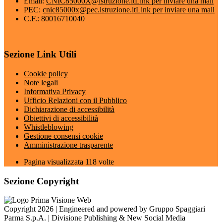
Email:
CNIC85000X@istruzione.it
Link per inviare una mail
PEC:
cnic85000x@pec.istruzione.it
Link per inviare una mail
C.F.: 80016710040
Sezione Link Utili
Cookie policy
Note legali
Informativa Privacy
Ufficio Relazioni con il Pubblico
Dichiarazione di accessibilità
Obiettivi di accessibilità
Whistleblowing
Gestione consensi cookie
Amministrazione trasparente
Pagina visualizzata
118
volte
Sezione Copyright
Copyright 2026 | Engineered and powered by Gruppo Spaggiari
Parma S.p.A. | Divisione Publishing & New Social Media