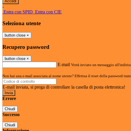
-
Entra con SPID
Entra con CIE
Seleziona utente
button close
×
Recupero password
button close
×
E-mail
Verrà inviato un messaggio all'indirizz
Non hai una e-mail associata al nome utente? Effettua il reset della password tram
E-mail inviata, si prega di controllare la casella di posta elettronica!
Errore
Chiudi
Successo
Chiudi
Informazione