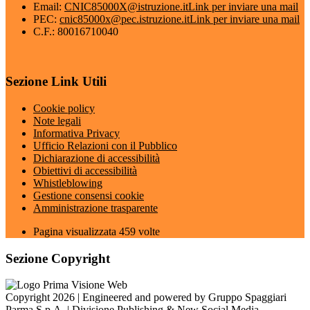
Email:
CNIC85000X@istruzione.it
Link per inviare una mail
PEC:
cnic85000x@pec.istruzione.it
Link per inviare una mail
C.F.: 80016710040
Sezione Link Utili
Cookie policy
Note legali
Informativa Privacy
Ufficio Relazioni con il Pubblico
Dichiarazione di accessibilità
Obiettivi di accessibilità
Whistleblowing
Gestione consensi cookie
Amministrazione trasparente
Pagina visualizzata
459
volte
Sezione Copyright
Copyright 2026 | Engineered and powered by Gruppo Spaggiari
Parma S.p.A. | Divisione Publishing & New Social Media