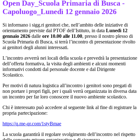
Open Day_Scuola Primaria di Busca -
Capoluogo_Lunedì 12 gennaio 2026
Si informano i sigg.ri genitori che, nell’ambito delle iniziative di
orientamento previste dal PTOF dell’Istituto, in data
Lunedì 12
gennaio 2026
dalle
ore 10.00 alle 11.00
, presso il nostro plesso di
Scuola Primaria di Busca, si terrà l’incontro di presentazione rivolto
ai genitori degli alunni interessati.
L’incontro avverrà nei locali della scuola e prevedrà la presentazione
dell’offerta formativa, la visita degli ambienti e alcuni momenti
informativi condotti dal personale docente e dal Dirigente
Scolastico.
Per motivi di natura logistica all’incontro i genitori sono pregati di
non portare i propri figli, per i quali verrà organizzata in diversa data
un incontro per far loro conoscere il nuovo ambiente scolastico.
Chi è interessato può accedere al seguente link al fine di registrare la
propria partecipazione:
https://q.me-qr.com/1styBmae
La scuola garantirà il regolare svolgimento dell’incontro nel rispetto
delle consuete misure organizzative e di sicurezza.