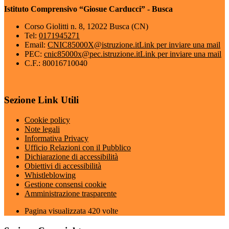
Istituto Comprensivo “Giosue Carducci” - Busca
Corso Giolitti n. 8, 12022 Busca (CN)
Tel:
0171945271
Email:
CNIC85000X@istruzione.it
Link per inviare una mail
PEC:
cnic85000x@pec.istruzione.it
Link per inviare una mail
C.F.: 80016710040
Sezione Link Utili
Cookie policy
Note legali
Informativa Privacy
Ufficio Relazioni con il Pubblico
Dichiarazione di accessibilità
Obiettivi di accessibilità
Whistleblowing
Gestione consensi cookie
Amministrazione trasparente
Pagina visualizzata
420
volte