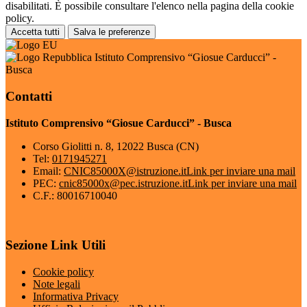
disabilitati. È possibile consultare l'elenco nella pagina della cookie
policy.
Accetta tutti
Salva le preferenze
Istituto Comprensivo “Giosue Carducci” -
Busca
Contatti
Istituto Comprensivo “Giosue Carducci” - Busca
Corso Giolitti n. 8, 12022 Busca (CN)
Tel:
0171945271
Email:
CNIC85000X@istruzione.it
Link per inviare una mail
PEC:
cnic85000x@pec.istruzione.it
Link per inviare una mail
C.F.: 80016710040
Sezione Link Utili
Cookie policy
Note legali
Informativa Privacy